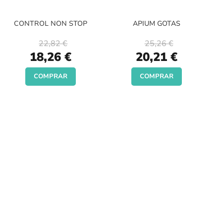
CONTROL NON STOP
APIUM GOTAS
22,82 €
25,26 €
Special
Special
18,26 €
20,21 €
Price
Price
COMPRAR
COMPRAR