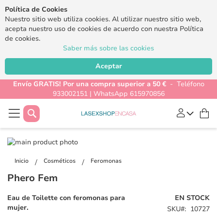
Política de Cookies
Nuestro sitio web utiliza cookies. Al utilizar nuestro sitio web,
acepta nuestro uso de cookies de acuerdo con nuestra Política
de cookies.
Saber más sobre las cookies
Aceptar
Envío GRATIS! Por una compra superior a 50 €
- Teléfono
933002151 | WhatsApp 615970856
Buscar
Mi
Saltar
al
Saltar
final
al
Inicio
Cosméticos
Feromonas
de
comienzo
Phero Fem
la
de
galería
la
Eau de Toilette con feromonas para
EN STOCK
de
galería
mujer.
SKU
10727
imágenes
de