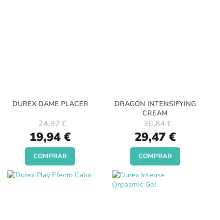
DUREX DAME PLACER
DRAGON INTENSIFYING
CREAM
24,92 €
36,84 €
Special
Special
19,94 €
29,47 €
Price
Price
COMPRAR
COMPRAR