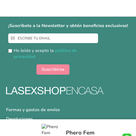
¡Suscríbete a la Newsletter y obtén beneficios exclusivos!
Inscríbase
a
nuestro
He leído y acepto la
política de
boletín
privacidad
de
noticias:
Suscribirse
Formas y gastos de envíos
Devoluciones
Información Tallas
Phero Fem