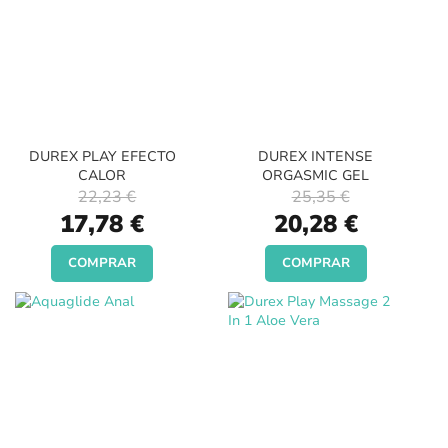
DUREX PLAY EFECTO
DUREX INTENSE
CALOR
ORGASMIC GEL
22,23 €
25,35 €
Special
Special
17,78 €
20,28 €
Price
Price
COMPRAR
COMPRAR