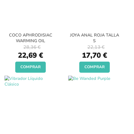
COCO APHRODISIAC
JOYA ANAL ROJA TALLA
WARMING OIL
S
28,36 €
22,13 €
Special
Special
22,69 €
17,70 €
Price
Price
COMPRAR
COMPRAR