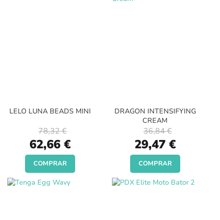
LELO LUNA BEADS MINI
DRAGON INTENSIFYING
CREAM
78,32 €
36,84 €
Special
Special
62,66 €
29,47 €
Price
Price
COMPRAR
COMPRAR