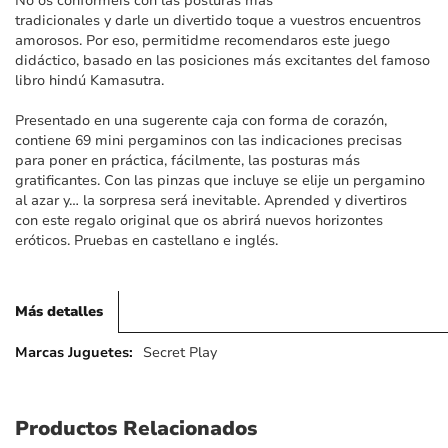
No os conforméis con las posturas más
imágenes
tradicionales y darle un divertido toque a vuestros encuentros
amorosos. Por eso, permitidme recomendaros este juego
didáctico, basado en las posiciones más excitantes del famoso
libro hindú Kamasutra.
Presentado en una sugerente caja con forma de corazón,
contiene 69 mini pergaminos con las indicaciones precisas
para poner en práctica, fácilmente, las posturas más
gratificantes. Con las pinzas que incluye se elije un pergamino
al azar y… la sorpresa será inevitable. Aprended y divertiros
con este regalo original que os abrirá nuevos horizontes
eróticos. Pruebas en castellano e inglés.
Más detalles
Más
Secret Play
detalles
Productos Relacionados