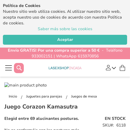
Política de Cookies
Nuestro sitio web utiliza cookies. Al utilizar nuestro sitio web,
acepta nuestro uso de cookies de acuerdo con nuestra Política
de cookies.
Saber más sobre las cookies
Aceptar
Envío GRATIS! Por una compra superior a 50 €
- Teléfono
933002151 | WhatsApp 615970856
Buscar
Mi
Saltar
al
Saltar
final
al
Inicio
Juguetes para parejas
Juegos de mesa
de
comienzo
Juego Corazon Kamasutra
la
de
galería
la
Elegid entre 69 alucinantes posturas.
EN STOCK
de
galería
SKU
6118
imágenes
de