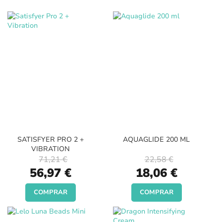
SATISFYER PRO 2 +
AQUAGLIDE 200 ML
VIBRATION
71,21 €
22,58 €
Special
Special
56,97 €
18,06 €
Price
Price
COMPRAR
COMPRAR