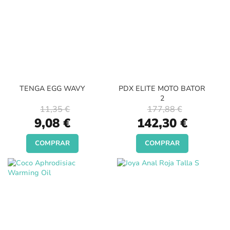
TENGA EGG WAVY
PDX ELITE MOTO BATOR
2
11,35 €
177,88 €
Special
Special
9,08 €
142,30 €
Price
Price
COMPRAR
COMPRAR