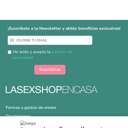
¡Suscríbete a la Newsletter y obtén beneficios exclusivos!
Inscríbase
a
nuestro
He leído y acepto la
política de
boletín
privacidad
de
noticias:
Suscribirse
Formas y gastos de envíos
Devoluciones
Información Tallas