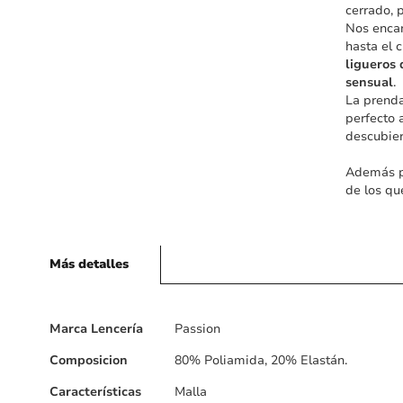
cerrado, 
Nos encan
hasta el 
ligueros
sensual
.
La prenda
perfecto 
descubier
Además pu
de los q
Más detalles
Más
Marca Lencería
Passion
detalles
Composicion
80% Poliamida, 20% Elastán.
Características
Malla