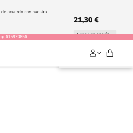
es de acuerdo con nuestra
21,30 €
pp 615970856
Mi cesta
COMPRAR
Kendall
Rojo