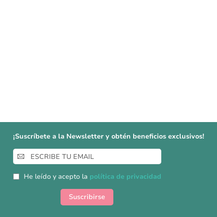
¡Suscríbete a la Newsletter y obtén beneficios exclusivos!
Inscríbase
a
nuestro
He leído y acepto la
política de privacidad
boletín
de
Suscribirse
noticias: