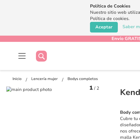
Política de Cookies
Nuestro sitio web utiliz
Política de cookies.
Saber má
Aceptar
Envío GRATIS
Buscar
Buscar
Inicio
Lencería mujer
Bodys completos
1
/
2
Saltar
Kend
al
Saltar
final
al
de
comienzo
Body comp
la
de
Cubre tu 
galería
la
diseñador
de
galería
nos ofrec
imágenes
de
malla Ken
imágenes