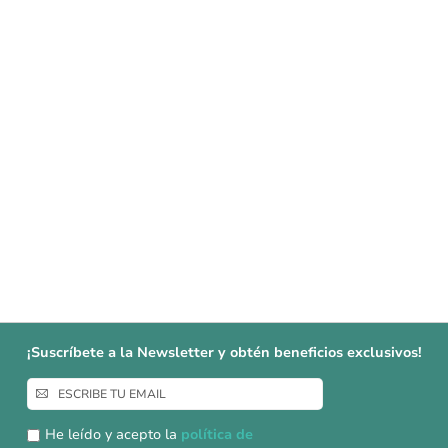
¡Suscríbete a la Newsletter y obtén beneficios exclusivos!
Inscríbase
a
nuestro
He leído y acepto la
política de
boletín