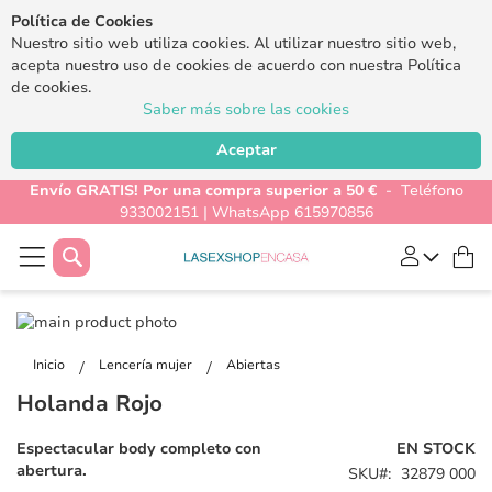
Política de Cookies
Nuestro sitio web utiliza cookies. Al utilizar nuestro sitio web,
acepta nuestro uso de cookies de acuerdo con nuestra Política
de cookies.
Saber más sobre las cookies
Aceptar
Envío GRATIS! Por una compra superior a 50 €
- Teléfono
933002151 | WhatsApp 615970856
Buscar
Mi
Saltar
al
Saltar
final
al
Inicio
Lencería mujer
Abiertas
de
comienzo
Holanda Rojo
la
de
galería
la
Espectacular body completo con
EN STOCK
de
galería
abertura.
SKU
32879 000
imágenes
de