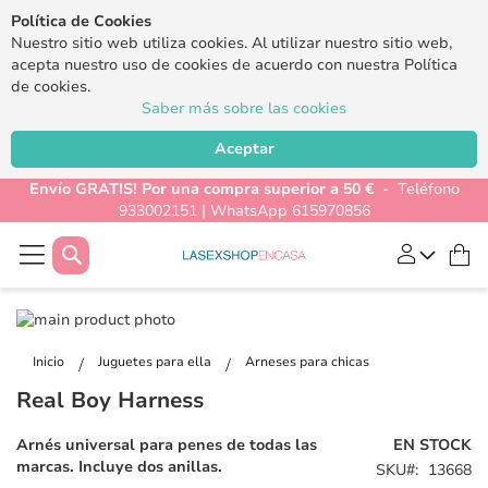
Política de Cookies
Nuestro sitio web utiliza cookies. Al utilizar nuestro sitio web,
acepta nuestro uso de cookies de acuerdo con nuestra Política
de cookies.
Saber más sobre las cookies
Aceptar
Envío GRATIS! Por una compra superior a 50 €
- Teléfono
933002151 | WhatsApp 615970856
Buscar
Mi
Saltar
al
Saltar
final
al
Inicio
Juguetes para ella
Arneses para chicas
de
comienzo
Real Boy Harness
la
de
galería
la
Arnés universal para penes de todas las
EN STOCK
de
galería
marcas. Incluye dos anillas.
SKU
13668
imágenes
de