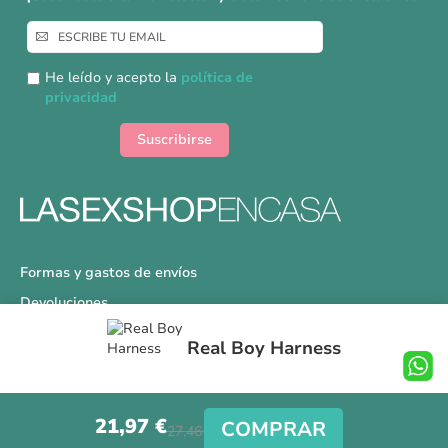
Inscríbase
a
nuestro
He leído y acepto la
política de
boletín
privacidad
de
noticias:
Suscribirse
Formas y gastos de envíos
Devoluciones
Información Tallas
Real Boy Harness
Protección a Compradores
Nuestra Tienda
21,97 €
Aviso Legal
COMPRAR
27,46 €