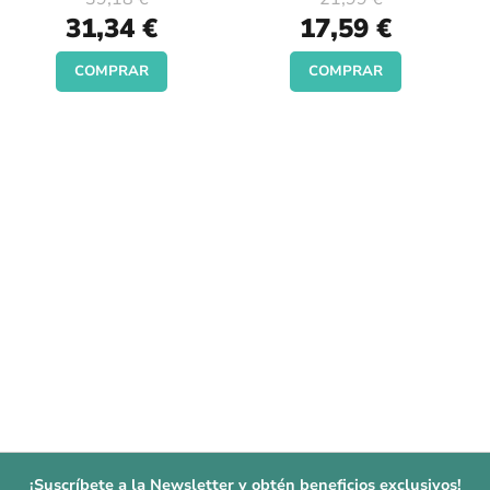
Special
Special
31,34 €
17,59 €
Price
Price
COMPRAR
COMPRAR
¡Suscríbete a la Newsletter y obtén beneficios exclusivos!