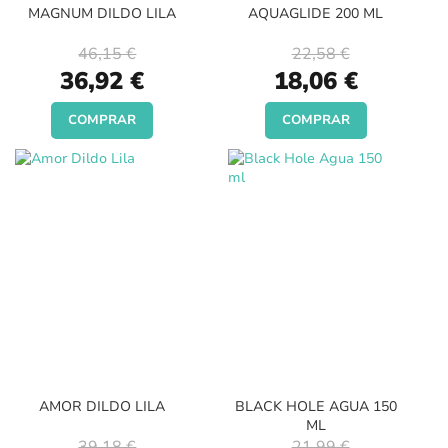
MAGNUM DILDO LILA
AQUAGLIDE 200 ML
46,15 €
22,58 €
Special
Special
36,92 €
18,06 €
Price
Price
COMPRAR
COMPRAR
AMOR DILDO LILA
BLACK HOLE AGUA 150
ML
39,18 €
21,99 €