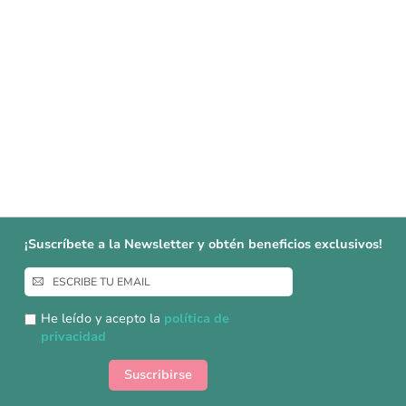
¡Suscríbete a la Newsletter y obtén beneficios exclusivos!
Inscríbase
a
nuestro
He leído y acepto la
política de
boletín
privacidad
de
noticias:
Suscribirse