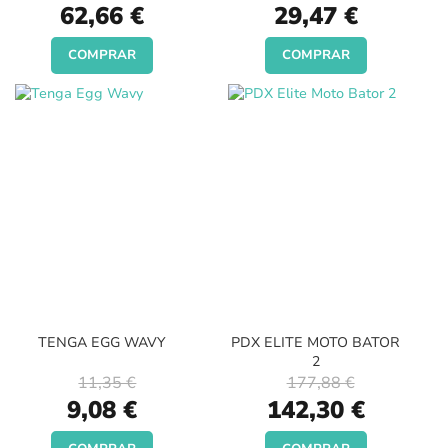
Special
Special
62,66 €
29,47 €
Price
Price
COMPRAR
COMPRAR
TENGA EGG WAVY
PDX ELITE MOTO BATOR
2
11,35 €
177,88 €
Special
Special
9,08 €
142,30 €
Price
Price