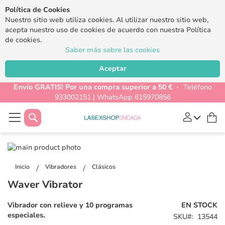
Política de Cookies
Nuestro sitio web utiliza cookies. Al utilizar nuestro sitio web,
acepta nuestro uso de cookies de acuerdo con nuestra Política
de cookies.
Saber más sobre las cookies
Aceptar
Envío GRATIS! Por una compra superior a 50 €
- Teléfono
933002151 | WhatsApp 615970856
Buscar
Mi
Saltar
al
Saltar
final
al
Inicio
Vibradores
Clásicos
de
comienzo
Waver Vibrator
la
de
galería
la
Vibrador con relieve y 10 programas
EN STOCK
de
galería
especiales.
SKU
13544
imágenes
de