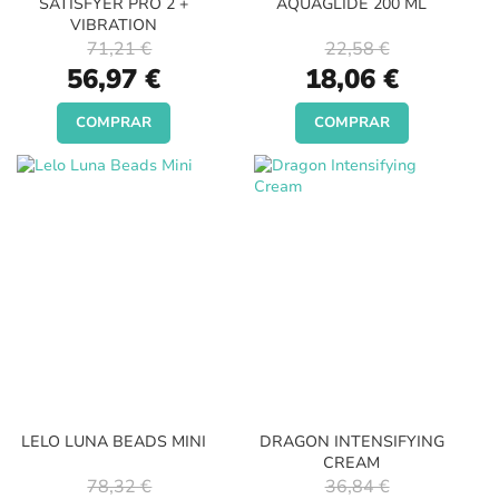
SATISFYER PRO 2 +
AQUAGLIDE 200 ML
VIBRATION
71,21 €
22,58 €
Special
Special
56,97 €
18,06 €
Price
Price
COMPRAR
COMPRAR
LELO LUNA BEADS MINI
DRAGON INTENSIFYING
CREAM
78,32 €
36,84 €