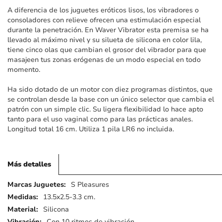
imágenes
A diferencia de los juguetes eróticos lisos, los vibradores o
consoladores con relieve ofrecen una estimulación especial
durante la penetración. En Waver Vibrator esta premisa se ha
llevado al máximo nivel y su silueta de silicona en color lila,
tiene cinco olas que cambian el grosor del vibrador para que
masajeen tus zonas erógenas de un modo especial en todo
momento.
Ha sido dotado de un motor con diez programas distintos, que
se controlan desde la base con un único selector que cambia el
patrón con un simple clic. Su ligera flexibilidad lo hace apto
tanto para el uso vaginal como para las prácticas anales.
Longitud total 16 cm. Utiliza 1 pila LR6 no incluida.
Más detalles
Más
S Pleasures
detalles
13.5x2.5-3.3 cm.
Silicona
Con 10 ritmos de vibración