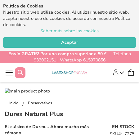
Política de Cookies
Nuestro sitio web utiliza cookies. Al utilizar nuestro sitio web,
acepta nuestro uso de cookies de acuerdo con nuestra Política
de cookies.
Saber más sobre las cookies
Aceptar
Envío GRATIS! Por una compra superior a 50 €
- Teléfono
933002151 | WhatsApp 615970856
Buscar
Mi
Saltar
al
Saltar
final
al
Inicio
Preservativos
de
comienzo
Durex Natural Plus
la
de
galería
la
El clásico de Durex... Ahora mucho más
EN STOCK
de
galería
cómodo.
SKU
7275
imágenes
de