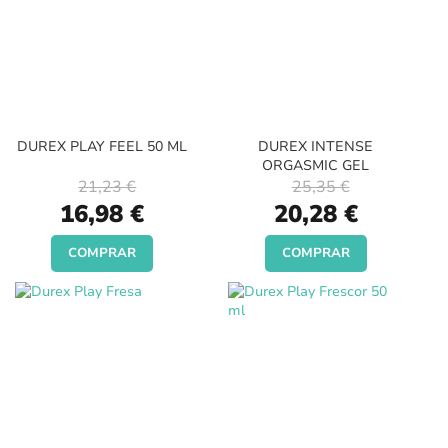
DUREX PLAY FEEL 50 ML
DUREX INTENSE
ORGASMIC GEL
21,23 €
25,35 €
Special
Special
16,98 €
20,28 €
Price
Price
COMPRAR
COMPRAR