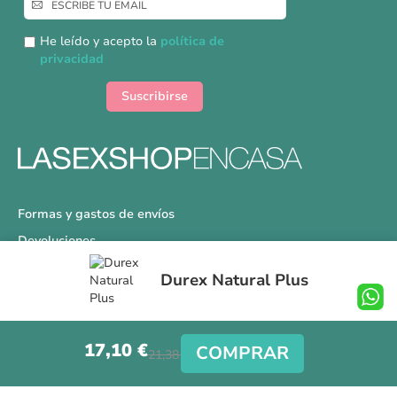
a
nuestro
He leído y acepto la
política de
boletín
privacidad
de
noticias:
Suscribirse
Formas y gastos de envíos
Devoluciones
Información Tallas
Durex Natural Plus
Protección a Compradores
Nuestra Tienda
17,10 €
Aviso Legal
COMPRAR
21,38 €
Síguenos en nuestras redes sociales