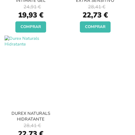
INTIMATE GEL
EXTRA SENSITIVO
24,91 €
28,41 €
Special
Special
19,93 €
22,73 €
Price
Price
COMPRAR
COMPRAR
DUREX NATURALS
HIDRATANTE
28,41 €
Special
22,73 €