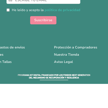
a
nuestro
He leído y acepto la
política de privacidad
boletín
de
Suscribirse
noticias:
astos de envíos
Protección a Compradores
es
Nuestra Tienda
n Tallas
Aviso Legal
Copyright © La Sex Shop en casa