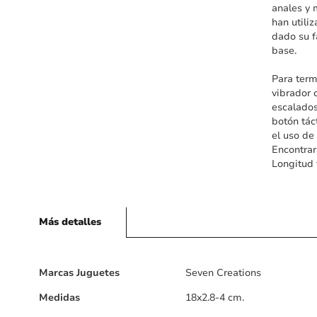
anales y 
han utili
dado su f
base.
Para term
vibrador 
escalados
botón tác
el uso de
Encontrar
Longitud 
Más detalles
Más
Marcas Juguetes
Seven Creations
detalles
Medidas
18x2.8-4 cm.