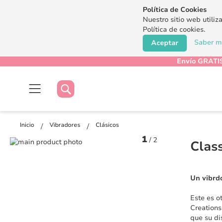
Política de Cookies
Nuestro sitio web utiliz
Política de cookies.
Saber má
Aceptar
Envío GRATIS
Buscar
Buscar
Inicio
Vibradores
Clásicos
1
/
2
Saltar
Clas
al
Saltar
final
al
de
comienzo
Un vibrdo
la
de
galería
la
Este es o
de
galería
Creations
imágenes
de
que su di
imágenes