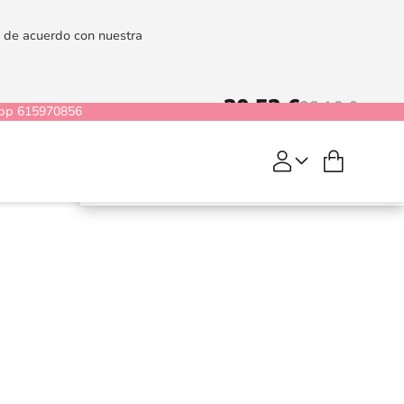
es de acuerdo con nuestra
30,53 €
38,16 €
pp 615970856
Mi cesta
COMPRAR
Classic Flesh
Negro