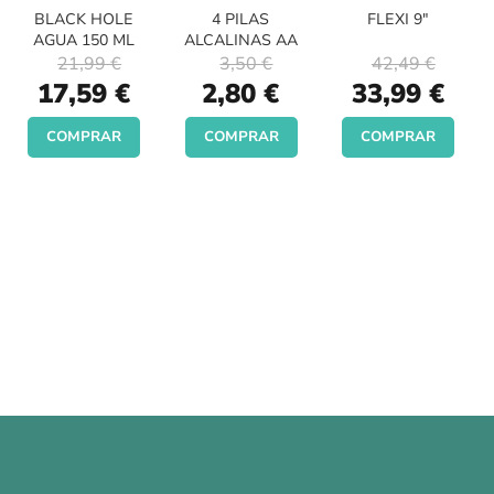
BLACK HOLE
4 PILAS
FLEXI 9"
AGUA 150 ML
ALCALINAS AA
21,99 €
3,50 €
42,49 €
Special
Special
Special
17,59 €
2,80 €
33,99 €
Price
Price
Price
COMPRAR
COMPRAR
COMPRAR