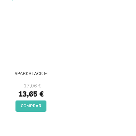
SPARKBLACK M
17,06 €
Special
13,65 €
Price
COMPRAR