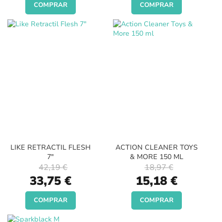
COMPRAR
COMPRAR
LIKE RETRACTIL FLESH
ACTION CLEANER TOYS
7"
& MORE 150 ML
42,19 €
18,97 €
Special
Special
33,75 €
15,18 €
Price
Price
COMPRAR
COMPRAR