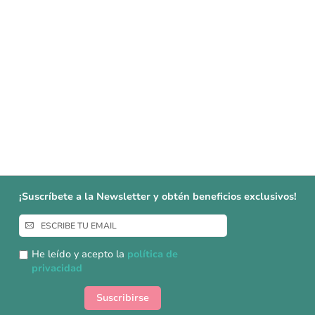
¡Suscríbete a la Newsletter y obtén beneficios exclusivos!
Inscríbase
a
nuestro
He leído y acepto la
política de
boletín
privacidad
de
noticias:
Suscribirse