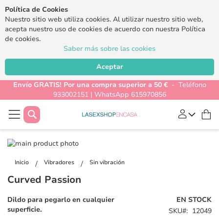
Política de Cookies
Nuestro sitio web utiliza cookies. Al utilizar nuestro sitio web,
acepta nuestro uso de cookies de acuerdo con nuestra Política
de cookies.
Saber más sobre las cookies
Aceptar
Envío GRATIS! Por una compra superior a 50 €
- Teléfono
933002151 | WhatsApp 615970856
Buscar
Mi
Saltar
al
Saltar
final
al
Inicio
Vibradores
Sin vibración
de
comienzo
Curved Passion
la
de
galería
la
Dildo para pegarlo en cualquier
EN STOCK
de
galería
superficie.
SKU
12049
imágenes
de