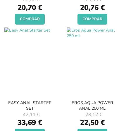
Special
Special
20,70 €
20,76 €
Price
Price
COMPRAR
COMPRAR
EASY ANAL STARTER
EROS AQUA POWER
SET
ANAL 250 ML
42,11 €
28,12 €
Special
Special
33,69 €
22,50 €
Price
Price