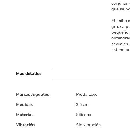
conjunta,
que se po
El anillo
gruesa pr
pequeño s
obtendrem
sexuales.
estimular
Más detalles
Más
Marcas Juguetes
Pretty Love
detalles
Medidas
3.5 cm.
Material
Silicona
Vibración
Sin vibración