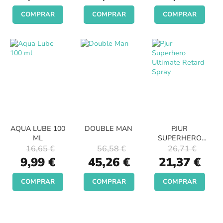
COMPRAR
COMPRAR
COMPRAR
AQUA LUBE 100
DOUBLE MAN
PJUR
ML
SUPERHERO
ULTIMATE
16,65 €
56,58 €
26,71 €
RETARD SPRAY
Special
Special
Special
9,99 €
45,26 €
21,37 €
Price
Price
Price
COMPRAR
COMPRAR
COMPRAR