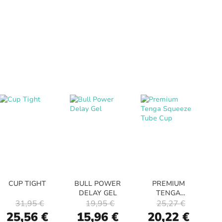
CUP TIGHT
BULL POWER
PREMIUM
DELAY GEL
TENGA
SQUEEZE TUBE
31,95 €
19,95 €
25,27 €
CUP
Special
Special
Special
25,56 €
15,96 €
20,22 €
Price
Price
Price