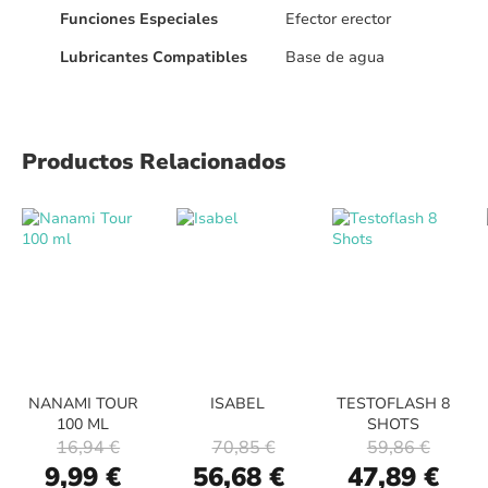
Funciones Especiales
Efector erector
Lubricantes Compatibles
Base de agua
Productos Relacionados
NANAMI TOUR
ISABEL
TESTOFLASH 8
100 ML
SHOTS
16,94 €
70,85 €
59,86 €
Special
Special
Special
9,99 €
56,68 €
47,89 €
Price
Price
Price