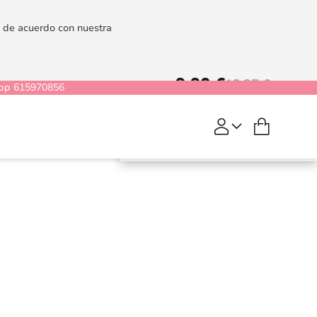
es de acuerdo con nuestra
9,90 €
12,37 €
pp 615970856
Mi cesta
COMPRAR
Ring
Manhood