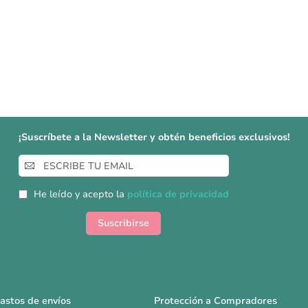
¡Suscríbete a la Newsletter y obtén beneficios exclusivos!
Inscríbase
a
nuestro
He leído y acepto la
política de privacidad
boletín
de
Suscribirse
noticias:
astos de envíos
Protección a Compradores