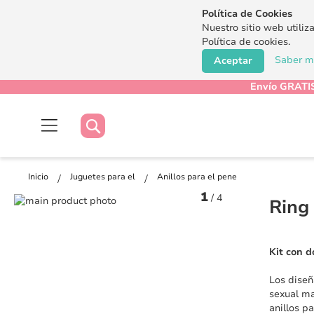
Política de Cookies
Nuestro sitio web utiliz
Política de cookies.
Saber má
Aceptar
Envío GRATIS
Buscar
Buscar
Inicio
Juguetes para el
Anillos para el pene
1
/
4
Saltar
Ring
al
Saltar
final
al
de
comienzo
Kit con d
la
de
galería
la
Los dise
de
galería
sexual ma
imágenes
de
anillos p
imágenes