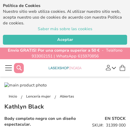
Política de Cookies
Nuestro sitio web utiliza cookies. Al utilizar nuestro sitio web,
acepta nuestro uso de cookies de acuerdo con nuestra Política
de cookies.
Saber más sobre las cookies
Aceptar
Envío GRATIS! Por una compra superior a 50 €
- Teléfono
933002151 | WhatsApp 615970856
Buscar
Mi
Saltar
al
Saltar
final
al
Inicio
Lencería mujer
Abiertas
de
comienzo
Kathlyn Black
la
de
galería
la
Body completo negro con un diseño
EN STOCK
de
galería
espectacular.
SKU
31399 000
imágenes
de