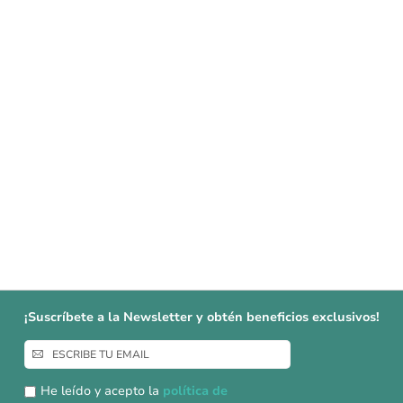
¡Suscríbete a la Newsletter y obtén beneficios exclusivos!
Inscríbase
a
nuestro
He leído y acepto la
política de
boletín