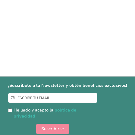
¡Suscríbete a la Newsletter y obtén beneficios exclusivos!
Inscríbase
a
nuestro
He leído y acepto la
política de
boletín
privacidad
de
noticias:
Suscribirse