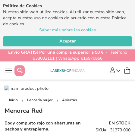
Política de Cookies
Nuestro sitio web utiliza cookies. Al utilizar nuestro sitio web,
acepta nuestro uso de cookies de acuerdo con nuestra Política
de cookies.
Saber más sobre las cookies
Aceptar
Envío GRATIS! Por una compra superior a 50 €
- Teléfono
933002151 | WhatsApp 615970856
Buscar
Mi
Saltar
al
Saltar
final
al
Inicio
Lencería mujer
Abiertas
de
comienzo
Menorca Red
la
de
galería
la
Body completo rojo con aberturas en
EN STOCK
de
galería
pechos y entrepierna.
SKU
31373 000
imágenes
de