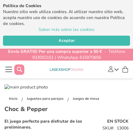
Política de Cookies
Nuestro sitio web utiliza cookies. Al utilizar nuestro sitio web,
acepta nuestro uso de cookies de acuerdo con nuestra Política
de cookies.
Saber más sobre las cookies
Aceptar
Envío GRATIS! Por una compra superior a 50 €
- Teléfono
933002151 | WhatsApp 615970856
Buscar
Mi
Saltar
al
Saltar
final
al
Inicio
Juguetes para parejas
Juegos de mesa
de
comienzo
Choc & Pepper
la
de
galería
la
El juego perfecto para disfrutar de los
EN STOCK
de
galería
preliminares.
SKU
13006
imágenes
de