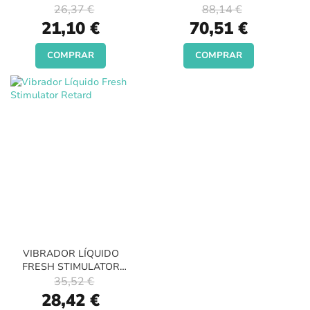
COLLECTION
26,37 €
88,14 €
Special
Special
21,10 €
70,51 €
Price
Price
COMPRAR
COMPRAR
VIBRADOR LÍQUIDO
FRESH STIMULATOR
RETARD
35,52 €
Special
28,42 €
Price