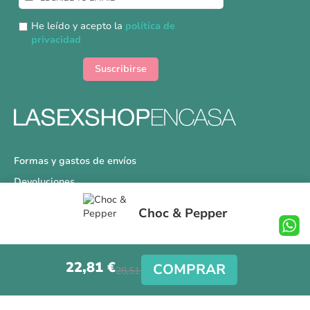
a
nuestro
He leído y acepto la
política de
boletín
privacidad
de
noticias:
Suscribirse
Formas y gastos de envíos
Devoluciones
Información Tallas
Choc & Pepper
Protección a Compradores
Nuestra Tienda
22,81 €
Aviso Legal
COMPRAR
28,51 €
Síguenos en nuestras redes sociales