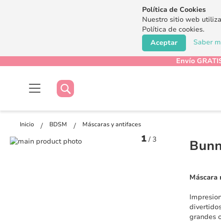
Política de Cookies
Nuestro sitio web utiliz
Política de cookies.
Saber má
Aceptar
Envío GRATIS
Buscar
Buscar
Inicio
BDSM
Máscaras y antifaces
1
/
3
Saltar
Bunn
al
Saltar
final
al
de
comienzo
Máscara 
la
de
galería
la
Impresion
de
galería
divertido
imágenes
de
grandes o
imágenes