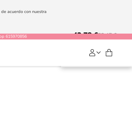
es de acuerdo con nuestra
42,78 €
53,47 €
pp 615970856
Mi cesta
COMPRAR
Bunny
Mask