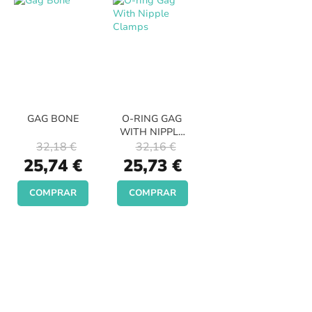
GAG BONE
O-RING GAG
WITH NIPPLE
CLAMPS
32,18 €
32,16 €
Special
Special
25,74 €
25,73 €
Price
Price
COMPRAR
COMPRAR