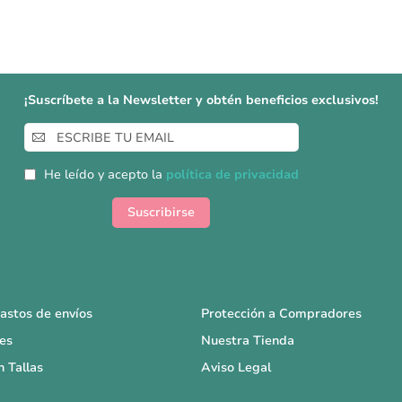
¡Suscríbete a la Newsletter y obtén beneficios exclusivos!
Inscríbase
a
nuestro
He leído y acepto la
política de privacidad
boletín
de
Suscribirse
noticias:
astos de envíos
Protección a Compradores
es
Nuestra Tienda
n Tallas
Aviso Legal