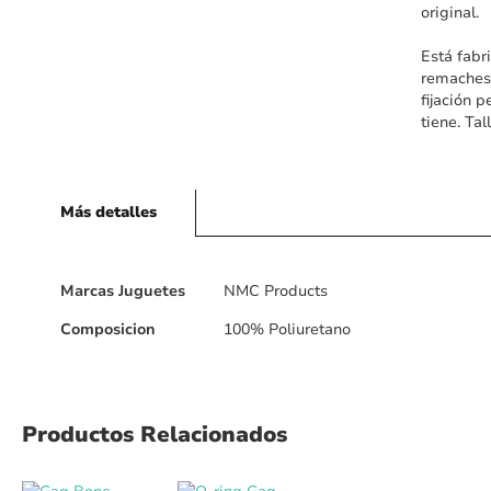
original.
Está fabr
remaches 
fijación 
tiene. Tal
Más detalles
Más
Marcas Juguetes
NMC Products
detalles
Composicion
100% Poliuretano
Productos Relacionados