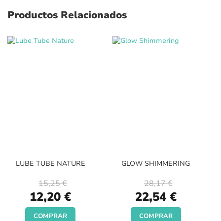
Productos Relacionados
LUBE TUBE NATURE
GLOW SHIMMERING
15,25 €
28,17 €
Special
Special
12,20 €
22,54 €
Price
Price
COMPRAR
COMPRAR