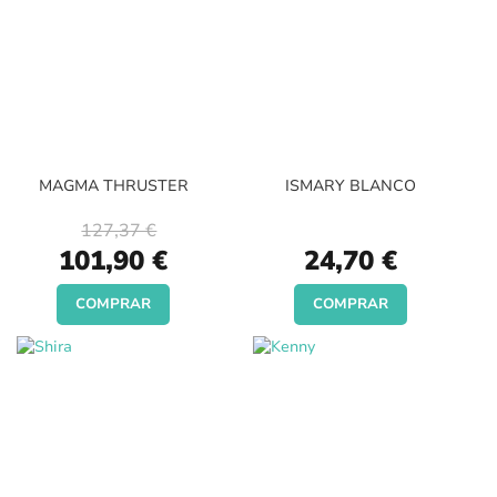
MAGMA THRUSTER
ISMARY BLANCO
127,37 €
Special
101,90 €
24,70 €
Price
COMPRAR
COMPRAR