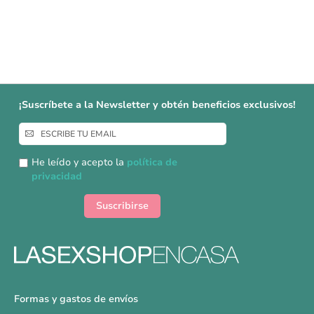
¡Suscríbete a la Newsletter y obtén beneficios exclusivos!
Inscríbase
a
nuestro
He leído y acepto la
política de
boletín
privacidad
de
noticias:
Suscribirse
Formas y gastos de envíos