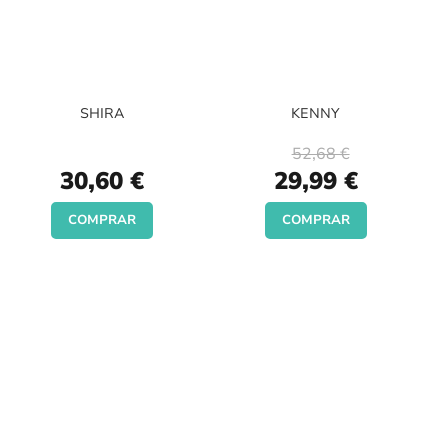
SHIRA
KENNY
52,68 €
Special
30,60 €
29,99 €
Price
COMPRAR
COMPRAR