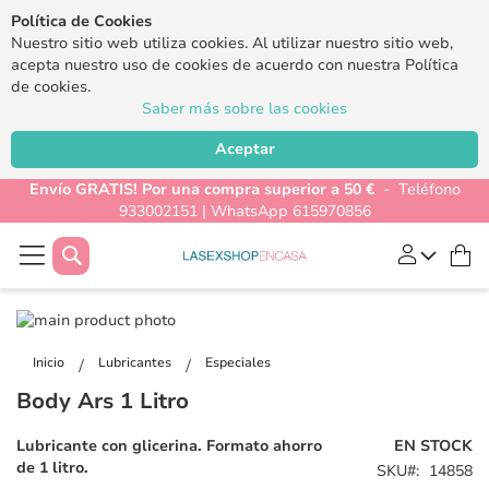
Política de Cookies
Nuestro sitio web utiliza cookies. Al utilizar nuestro sitio web,
acepta nuestro uso de cookies de acuerdo con nuestra Política
de cookies.
Saber más sobre las cookies
Aceptar
Envío GRATIS! Por una compra superior a 50 €
- Teléfono
933002151 | WhatsApp 615970856
Buscar
Mi
Saltar
al
Saltar
final
al
Inicio
Lubricantes
Especiales
de
comienzo
Body Ars 1 Litro
la
de
galería
la
Lubricante con glicerina. Formato ahorro
EN STOCK
de
galería
de 1 litro.
SKU
14858
imágenes
de