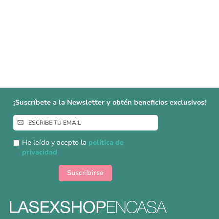
¡Suscríbete a la Newsletter y obtén beneficios exclusivos!
Inscríbase
a
nuestro
He leído y acepto la
política de
boletín
privacidad
de
noticias:
Suscribirse