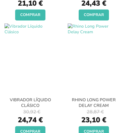
Special
Special
21,10 €
24,43 €
Price
Price
COMPRAR
COMPRAR
VIBRADOR LÍQUIDO
RHINO LONG POWER
CLÁSICO
DELAY CREAM
30,92 €
28,87 €
Special
Special
24,74 €
23,10 €
Price
Price
COMPRAR
COMPRAR