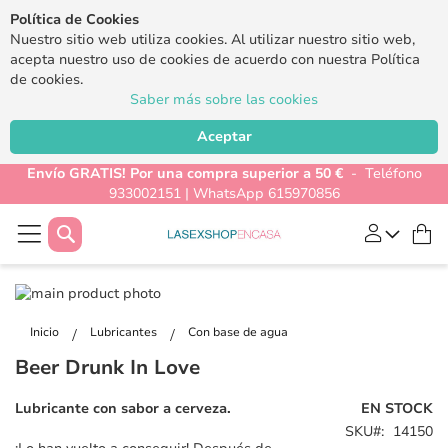
Política de Cookies
Nuestro sitio web utiliza cookies. Al utilizar nuestro sitio web,
acepta nuestro uso de cookies de acuerdo con nuestra Política
de cookies.
Saber más sobre las cookies
Aceptar
Envío GRATIS! Por una compra superior a 50 €
- Teléfono
933002151 | WhatsApp 615970856
Buscar
Mi
Saltar
al
Saltar
final
al
Inicio
Lubricantes
Con base de agua
de
comienzo
Beer Drunk In Love
la
de
galería
la
Lubricante con sabor a cerveza.
EN STOCK
de
galería
SKU
14150
imágenes
de