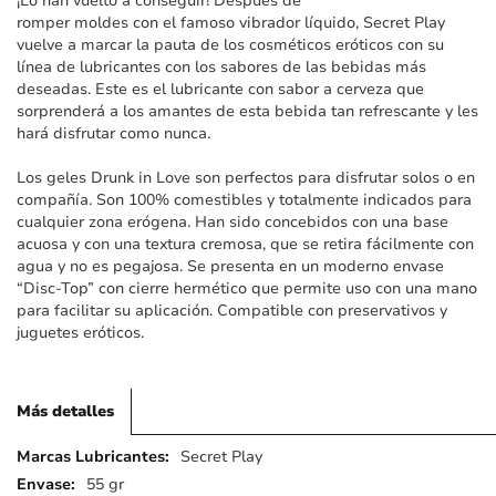
¡Lo han vuelto a conseguir! Después de
imágenes
romper moldes con el famoso vibrador líquido, Secret Play
vuelve a marcar la pauta de los cosméticos eróticos con su
línea de lubricantes con los sabores de las bebidas más
deseadas. Este es el lubricante con sabor a cerveza que
sorprenderá a los amantes de esta bebida tan refrescante y les
hará disfrutar como nunca.
Los geles Drunk in Love son perfectos para disfrutar solos o en
compañía. Son 100% comestibles y totalmente indicados para
cualquier zona erógena. Han sido concebidos con una base
acuosa y con una textura cremosa, que se retira fácilmente con
agua y no es pegajosa. Se presenta en un moderno envase
“Disc-Top” con cierre hermético que permite uso con una mano
para facilitar su aplicación. Compatible con preservativos y
juguetes eróticos.
Más detalles
Más
Secret Play
detalles
55 gr