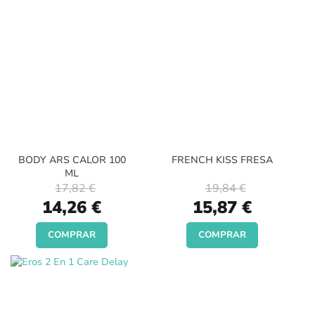
BODY ARS CALOR 100
FRENCH KISS FRESA
ML
17,82 €
19,84 €
Special
Special
14,26 €
15,87 €
Price
Price
COMPRAR
COMPRAR