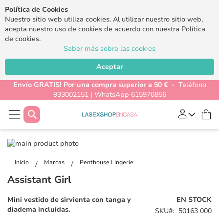
Política de Cookies
Nuestro sitio web utiliza cookies. Al utilizar nuestro sitio web,
acepta nuestro uso de cookies de acuerdo con nuestra Política
de cookies.
Saber más sobre las cookies
Aceptar
Envío GRATIS! Por una compra superior a 50 €
- Teléfono
933002151 | WhatsApp 615970856
Buscar
Mi
Saltar
al
Saltar
final
al
Inicio
Marcas
Penthouse Lingerie
de
comienzo
Assistant Girl
la
de
galería
la
Mini vestido de sirvienta con tanga y
EN STOCK
de
galería
diadema incluidas.
SKU
50163 000
imágenes
de