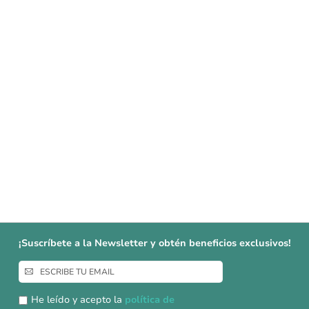
¡Suscríbete a la Newsletter y obtén beneficios exclusivos!
Inscríbase
a
nuestro
He leído y acepto la
política de
boletín