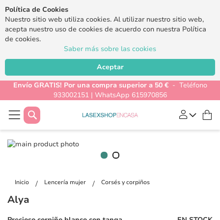
Política de Cookies
Nuestro sitio web utiliza cookies. Al utilizar nuestro sitio web,
acepta nuestro uso de cookies de acuerdo con nuestra Política
de cookies.
Saber más sobre las cookies
Aceptar
Envío GRATIS! Por una compra superior a 50 €
- Teléfono
933002151 | WhatsApp 615970856
Buscar
Mi
Saltar
al
final
Saltar
de
al
la
Inicio
Lencería mujer
Corsés y corpiños
comienzo
galería
Alya
de
de
la
imágenes
Precioso corpiño blanco con tanga
EN STOCK