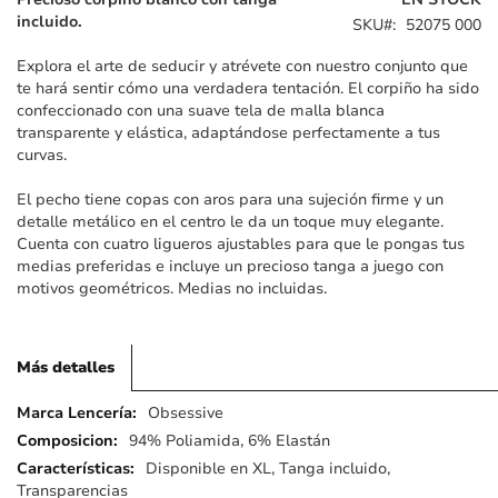
galería
incluido.
SKU
52075 000
de
imágenes
Explora el arte de seducir y atrévete con nuestro conjunto que
te hará sentir cómo una verdadera tentación. El corpiño ha sido
confeccionado con una suave tela de malla blanca
transparente y elástica, adaptándose perfectamente a tus
curvas.
El pecho tiene copas con aros para una sujeción firme y un
detalle metálico en el centro le da un toque muy elegante.
Cuenta con cuatro ligueros ajustables para que le pongas tus
medias preferidas e incluye un precioso tanga a juego con
motivos geométricos. Medias no incluidas.
Más detalles
Más
Obsessive
detalles
94% Poliamida, 6% Elastán
Disponible en XL, Tanga incluido,
Transparencias