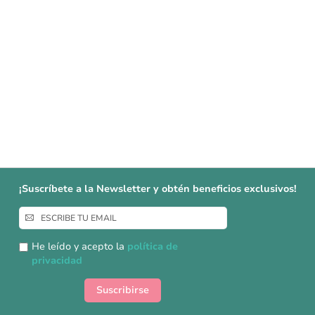
¡Suscríbete a la Newsletter y obtén beneficios exclusivos!
Inscríbase
a
nuestro
He leído y acepto la
política de
boletín
privacidad
de
noticias:
Suscribirse