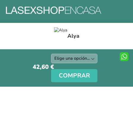
Formas y gastos de envíos
Alya
Devoluciones
Información Tallas
Protección a Compradores
Nuestra Tienda
42,60 €
Aviso Legal
COMPRAR
Síguenos en nuestras redes sociales
Copyright © La Sex Shop en casa